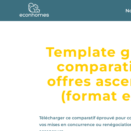
No
Template gr
comparati
offres asc
(format e
Télécharger ce comparatif éprouvé pour co
vos mises en concurrence ou renégociatio