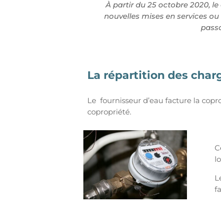
À partir du 25 octobre 2020, l
nouvelles mises en services ou 
passa
La répartition des char
Le fournisseur d’eau facture la cop
copropriété.
C
l
L
f