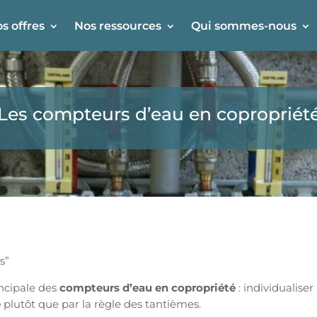
s offres
Nos ressources
Qui sommes-nous
Les compteurs d’eau en copropriét
is”
incipale des
compteurs d’eau en copropriété
: individualiser
e
plutôt que par la règle des tantièmes.