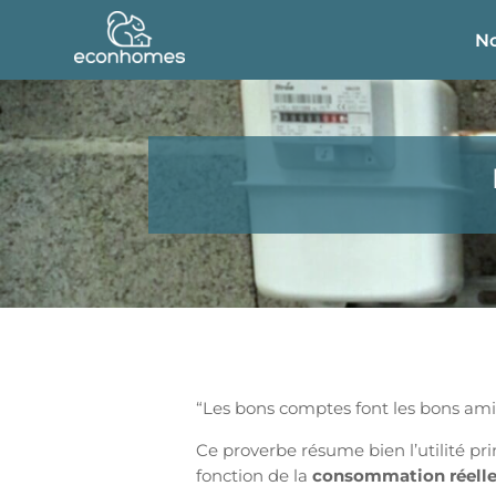
No
“Les bons comptes font les bons am
Ce proverbe résume bien l’utilité pr
fonction de la
consommation réell