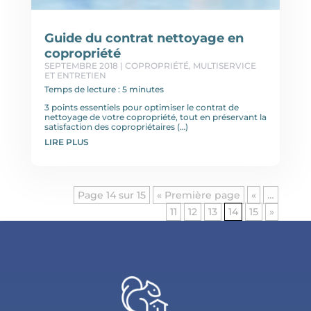
Guide du contrat nettoyage en
copropriété
SEPTEMBRE 2018
|
COPROPRIÉTÉ
,
MULTISERVICE
ET ENTRETIEN
Temps de lecture : 5 minutes
3 points essentiels pour optimiser le contrat de
nettoyage de votre copropriété, tout en préservant la
satisfaction des copropriétaires (…)
LIRE PLUS
Page 14 sur 15
« Première page
«
…
11
12
13
14
15
»